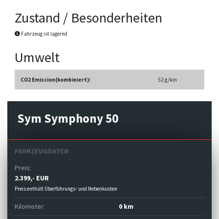
Zustand / Besonderheiten
Fahrzeug ist lagernd
Umwelt
CO2 Emission(kombiniert):
52 g/km
Sym Symphony 50
FAHRZEUGDATEN
Preis:
2.399,- EUR
Preis enthält Überführungs- und Nebenkosten
Kilometer:
0 km