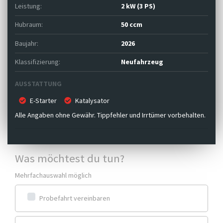
Leistung:
2 kW (3 PS)
Hubraum:
50 ccm
Baujahr:
2026
Klassifizierung:
Neufahrzeug
AUSSTATTUNG
E-Starter
Katalysator
Alle Angaben ohne Gewähr. Tippfehler und Irrtümer vorbehalten.
Was möchtest du tun?
Mehrfachauswahl möglich
Probefahrt vereinbaren