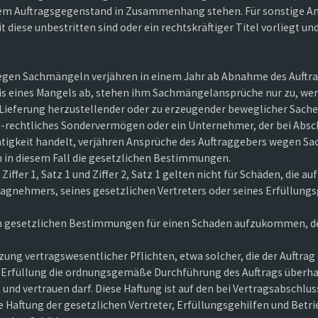
em Auftragsgegenstand in Zusammenhang stehen. Für sonstige Ans
it diese unbestritten sind oder ein rechtskräftiger Titel vorliegt
wegen Sachmängeln verjähren in einem Jahr ab Abnahme des Auftr
s eines Mangels ab, stehen ihm Sachmängelansprüche nur zu, wenn
e Lieferung herzustellender oder zu erzeugender beweglicher Sachen
ch-rechtliches Sondervermögen oder ein Unternehmer, der bei Absc
ätigkeit handelt, verjähren Ansprüche des Auftraggebers wegen Sa
n in diesem Fall die gesetzlichen Bestimmungen.
iffer 1, Satz 1 und Ziffer 2, Satz 1 gelten nicht für Schäden, die a
ragnehmers, seines gesetzlichen Vertreters oder seines Erfüllung
n gesetzlichen Bestimmungen für einen Schaden aufzukommen, der l
tzung vertragswesentlicher Pflichten, etwa solcher, die der Auft
n Erfüllung die ordnungsgemäße Durchführung des Auftrags überha
und vertrauen darf. Diese Haftung ist auf den bei Vertragsabschl
e Haftung der gesetzlichen Vertreter, Erfüllungsgehilfen und Bet