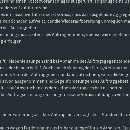
es verbindlichen Kostenvoranschlages ausgeführt, so genügt eine
sonders aufzuführen sind.
ses im Tauschverfahren setzt voraus, dass das ausgebaute Aggreg
 keinen Schaden aufweist, der die Wiederaufbereitung unmöglich ma
n des Auftraggebers.
 Rechnung muss seitens des Auftragnehmers, ebenso wie eine Beans
g erfolgen.
se für Nebenleistungen sind bei Abnahme des Auftragsgegenstan
stens jedoch innerhalb 1 Woche nach Meldung der Fertigstellung u
hmers kann der Auftraggeber nur dann aufrechnen, wenn die Gegen
gt. Hiervon ausgenommen sind Gegenforderungen des Auftraggebers
it es auf Ansprüchen aus demselben Vertragsverhältnis beruht.
, bei Auftragserteilung eine angemessene Vorauszahlung zu verlan
iner Forderung aus dem Auftrag ein vertragliches Pfandrecht an d
 auch wegen Forderungen aus früher durchgeführten Arbeiten, Ers