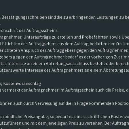
m Bestätigungsschreiben sind die zu erbringenden Leistungen zu be
.
rchschrift des Auftragsscheins.
ftragnehmer, Unteraufträge zu erteilen und Probefahrten sowie Ü
 Pflichten des Auftraggebers aus dem Auftrag bedürfen der Zust
d gerichteten Anspruch des Auftraggebers gegen den Auftragnehmer.
ggebers gegen den Auftragnehmer bedarf es der vorherigen Zusti
es Interesse an einem Abtretungsausschluss besteht oder berecht
hützenswerte Interesse des Auftragnehmers an einem Abtretungsa
in; Kostenvoranschlag
s vermerkt der Auftragnehmer im Auftragsschein auch die Preise, di
önnen auch durch Verweisung auf die in Frage kommenden Positio
verbindliche Preisangabe, so bedarf es eines schriftlichen Kostenv
aufzuführen und mit dem jeweiligen Preis zu versehen. Der Auftra