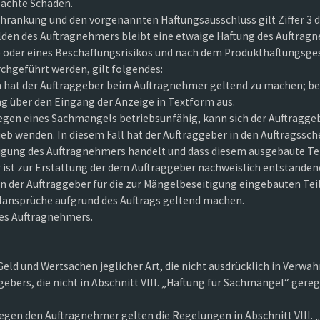
rsachte Schäden.
hränkung und den vorgenannten Haftungsausschluss gilt Ziffer 3 d
den des Auftragnehmers bleibt eine etwaige Haftung des Auftragn
 oder eines Beschaffungsrisikos und nach dem Produkthaftungsge
rchgeführt werden, gilt folgendes:
hat der Auftraggeber beim Auftragnehmer geltend zu machen; be
g über den Eingang der Anzeige in Textform aus.
egen eines Sachmangels betriebsunfähig, kann sich der Auftragg
eb wenden. In diesem Fall hat der Auftraggeber in den Auftragssch
igung des Auftragnehmers handelt und dass diesem ausgebaute Te
 ist zur Erstattung der dem Auftraggeber nachweislich entstanden
n der Auftraggeber für die zur Mängelbeseitigung eingebauten Teil
nsprüche aufgrund des Auftrags geltend machen.
des Auftragnehmers.
n Geld und Wertsachen jeglicher Art, die nicht ausdrücklich in Ver
ebers, die nicht in Abschnitt VIII. „Haftung für Sachmängel“ gereg
gen den Auftragnehmer gelten die Regelungen in Abschnitt VIII. „