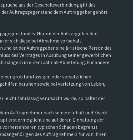
prüche aus der Geschäftsverbindung gilt das
 und der Auftragsgegenstand dem Auftraggeber gehört.
agsgegenstandes. Nimmt der Auftraggeber den
 er sich diese bei Abnahme vorbehält.
 und ist der Auftraggeber eine juristische Person des
hluss des Vertrages in Ausübung seiner gewerblichen
chmängeln in einem Jahr ab Ablieferung. Für andere
uf einer grob fahrlässigen oder vorsätzlichen
sgehilfen beruhen sowie bei Verletzung von Leben,
eicht fahrlässig verursacht wurde, so haftet der
rag dem Auftragnehmer nach seinem Inhalt und Zweck
upt erst ermöglicht und auf deren Einhaltung der
uss vorhersehbaren typischen Schaden begrenzt.
riebsangehörigen des Auftragnehmers für von ihnen