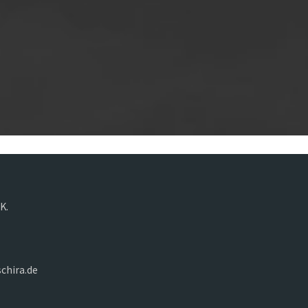
K.
chira.de