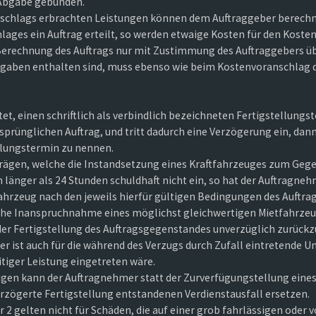
 Abgabe gebunden.
schlags erbrachten Leistungen können dem Auftraggeber berechnet 
lages ein Auftrag erteilt, so werden etwaige Kosten für den Kost
 Berechnung des Auftrags nur mit Zustimmung des Auftraggebers ü
angaben enthalten sind, muss ebenso wie beim Kostenvoranschlag
tet, einen schriftlich als verbindlich bezeichneten Fertigstellungs
rünglichen Auftrag, und tritt dadurch eine Verzögerung ein, dan
llungstermin zu nennen.
trägen, welche die Instandsetzung eines Kraftfahrzeuges zum Gegen
länger als 24 Stunden schuldhaft nicht ein, so hat der Auftragne
ahrzeug nach den jeweils hierfür gültigen Bedingungen des Auftra
iche Inanspruchnahme eines möglichst gleichwertigen Mietfahrzeug
er Fertigstellung des Auftragsgegenstandes unverzüglich zurück
 ist auch für die während des Verzugs durch Zufall eintretende Un
itiger Leistung eingetreten wäre.
gen kann der Auftragnehmer statt der Zurverfügungstellung eine
rzögerte Fertigstellung entstandenen Verdienstausfall ersetzen.
er 2 gelten nicht für Schäden, die auf einer grob fahrlässigen oder