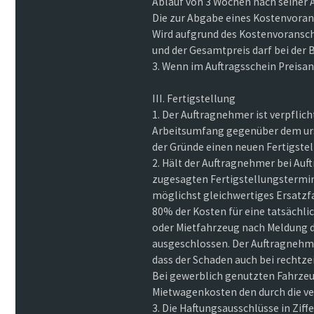
Ablauf von 3 Wochen nach seiner
Die zur Abgabe eines Kostenvoran
Wird aufgrund des Kostenvoransch
und der Gesamtpreis darf bei der
3. Wenn im Auftragsschein Preis
III. Fertigstellung
1. Der Auftragnehmer ist verpflich
Arbeitsumfang gegenüber dem ursp
der Gründe einen neuen Fertigste
2. Hält der Auftragnehmer bei Auf
zugesagten Fertigstellungstermin 
möglichst gleichwertiges Ersatzf
80% der Kosten für eine tatsächl
oder Mietfahrzeug nach Meldung d
ausgeschlossen. Der Auftragnehmer
dass der Schaden auch bei rechtze
Bei gewerblich genutzten Fahrzeu
Mietwagenkosten den durch die ve
3. Die Haftungsausschlüsse in Ziff