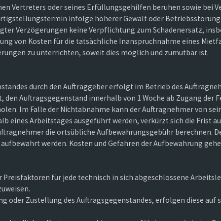
en Vertreters oder seines Erfüllungsgehilfen beruhen sowie bei V
rtigstellungstermin infolge höherer Gewalt oder Betriebsstörung
ngter Verzögerungen keine Verpflichtung zum Schadenersatz, insbe
ung von Kosten für die tatsächliche Inanspruchnahme eines Mietfa
rungen zu unterrichten, soweit dies möglich und zumutbar ist.
tandes durch den Auftraggeber erfolgt im Betrieb des Auftragnehm
htet, den Auftragsgegenstand innerhalb von 1 Woche ab Zugang der
len. Im Falle der Nichtabnahme kann der Auftragnehmer von sei
lb eines Arbeitstages ausgeführt werden, verkürzt sich die Frist au
uftragnehmer die ortsübliche Aufbewahrungsgebühr berechnen. D
 aufbewahrt werden. Kosten und Gefahren der Aufbewahrung gehen
r Preisfaktoren für jede technisch in sich abgeschlossene Arbeitsl
zuweisen.
g oder Zustellung des Auftragsgegenstandes, erfolgen diese auf s