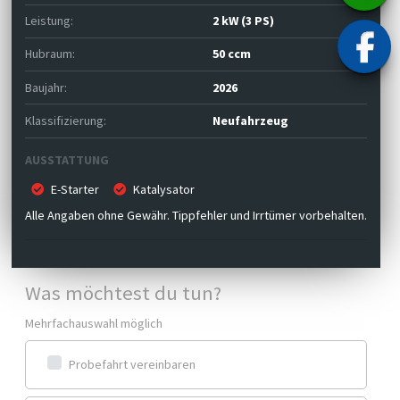
Leistung:
2 kW (3 PS)
Hubraum:
50 ccm
Baujahr:
2026
Klassifizierung:
Neufahrzeug
AUSSTATTUNG
E-Starter
Katalysator
Alle Angaben ohne Gewähr. Tippfehler und Irrtümer vorbehalten.
Was möchtest du tun?
Mehrfachauswahl möglich
Probefahrt vereinbaren