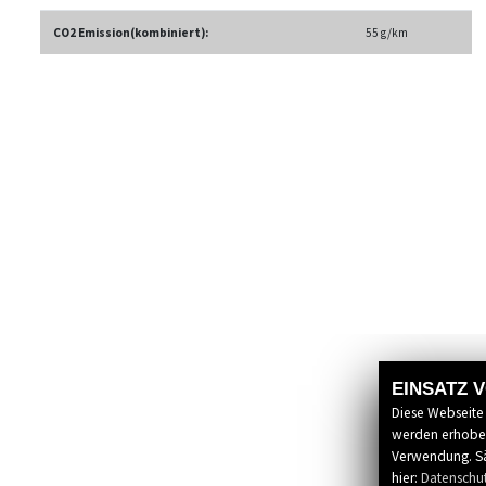
CO2 Emission(kombiniert):
55 g/km
EINSATZ 
Diese Webseite
werden erhoben
Verwendung. Sä
hier:
Datenschu