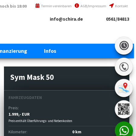
noch bis 18:00
Termin vereinbaren
AGB/Impressum
Kontakt
info@schira.de
0561/84813
inanzierung
Infos
Sym Mask 50
FAHRZEUGDATEN
Preis:
1.999,- EUR
Preis enthält Überführungs- und Nebenkosten
Kilometer:
0 km