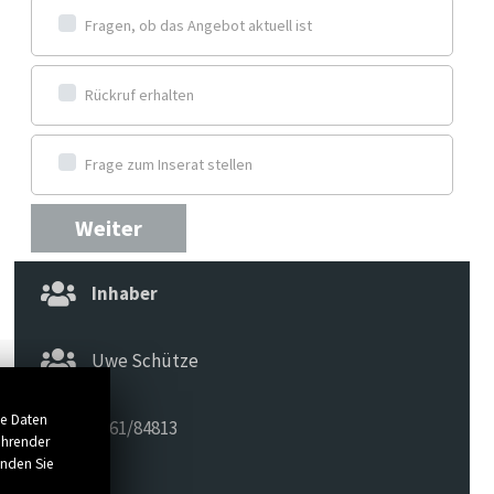
Fragen, ob das Angebot aktuell ist
Rückruf erhalten
Frage zum Inserat stellen
Weiter
Inhaber
Uwe Schütze
se Daten
0561/84813
ührender
inden Sie