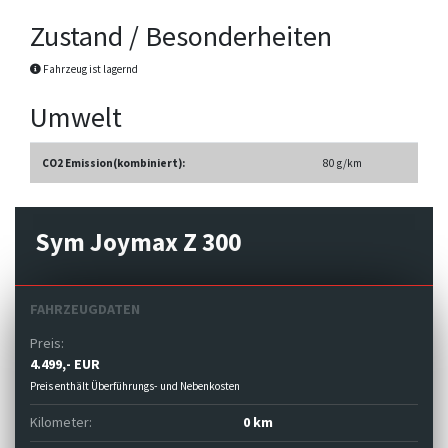
Zustand / Besonderheiten
Fahrzeug ist lagernd
Umwelt
CO2 Emission(kombiniert):
80 g/km
Sym Joymax Z 300
FAHRZEUGDATEN
Preis:
4.499,- EUR
Preis enthält Überführungs- und Nebenkosten
Kilometer:
0 km