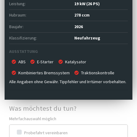
Leistung:
19 kW (26 PS)
Hubraum:
278 ccm
Baujahr:
2026
Klassifizierung:
Neufahrzeug
AUSSTATTUNG
ABS
E-Starter
Katalysator
Kombiniertes Bremssystem
Traktionskontrolle
Alle Angaben ohne Gewähr. Tippfehler und Irrtümer vorbehalten.
Was möchtest du tun?
Mehrfachauswahl möglich
Probefahrt vereinbaren