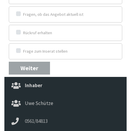
Fragen, ob das Angebot aktuell ist
Rückruf erhalten
Frage zum Inserat stellen
Weiter
Inhaber
Uwe Schütze
0561/84813