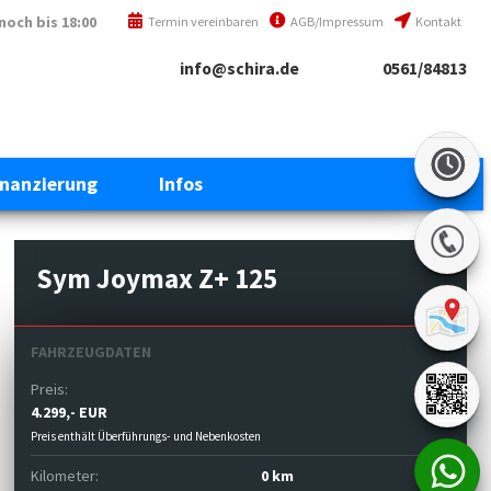
noch bis 18:00
Termin vereinbaren
AGB/Impressum
Kontakt
info@schira.de
0561/84813
inanzierung
Infos
Sym Joymax Z+ 125
FAHRZEUGDATEN
Preis:
4.299,- EUR
Preis enthält Überführungs- und Nebenkosten
Kilometer:
0 km