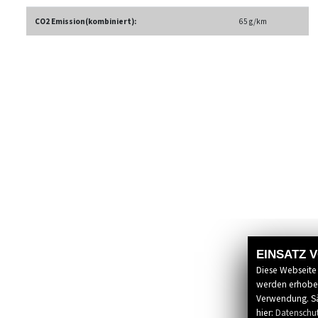
CO2 Emission(kombiniert):
65 g/km
EINSATZ 
Diese Webseite
werden erhoben
Verwendung. Sä
hier:
Datenschu