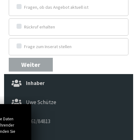
Fragen, ob das Angebot aktuell ist
Rückruf erhalten
Frage zum Inserat stellen
Weiter
Inhaber
Uwe Schütze
se Daten
0561/84813
ührender
inden Sie