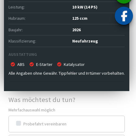
Leistung:
10 kW (14 PS)
Hubraum:
125 ccm
Baujahr:
2026
Klassifizierung:
Neufahrzeug
AUSSTATTUNG
ABS
E-Starter
Katalysator
Alle Angaben ohne Gewähr. Tippfehler und Irrtümer vorbehalten.
Was möchtest du tun?
Mehrfachauswahl möglich
Probefahrt vereinbaren