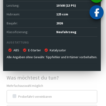
Leistung:
10 kW (13 PS)
Hubraum:
125 ccm
Baujahr:
2026
Klassifizierung:
Neufahrzeug
AUSSTATTUNG
ABS
E-Starter
Katalysator
Alle Angaben ohne Gewähr. Tippfehler und Irrtümer vorbehalten.
Was möchtest du tun?
Mehrfachauswahl möglich
Probefahrt vereinbaren