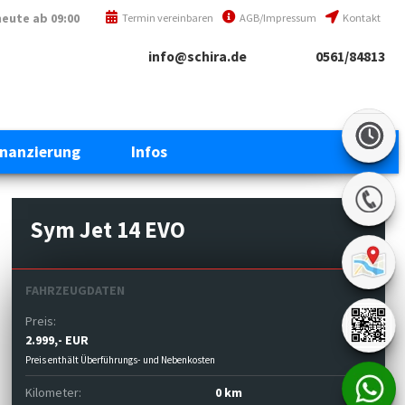
heute
ab 09:00
Termin vereinbaren
AGB/Impressum
Kontakt
info@schira.de
0561/84813
inanzierung
Infos
Sym Jet 14 EVO
FAHRZEUGDATEN
Preis:
2.999,- EUR
Preis enthält Überführungs- und Nebenkosten
Kilometer:
0 km