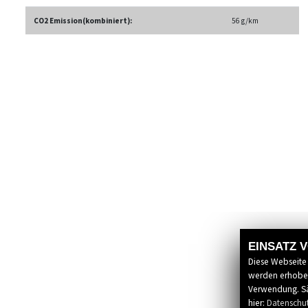
CO2 Emission(kombiniert):
56 g/km
EINSATZ 
Diese Webseite
werden erhoben
Verwendung. Sä
hier:
Datenschu