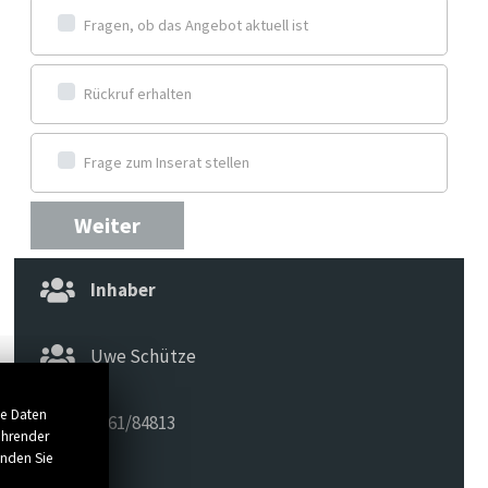
Fragen, ob das Angebot aktuell ist
Rückruf erhalten
Frage zum Inserat stellen
Weiter
Inhaber
Uwe Schütze
se Daten
0561/84813
ührender
inden Sie