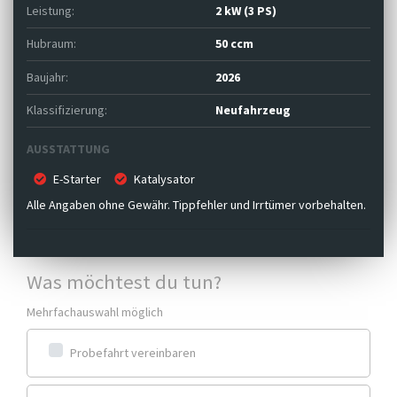
Leistung:
2 kW (3 PS)
Hubraum:
50 ccm
Baujahr:
2026
Klassifizierung:
Neufahrzeug
AUSSTATTUNG
E-Starter
Katalysator
Alle Angaben ohne Gewähr. Tippfehler und Irrtümer vorbehalten.
Was möchtest du tun?
Mehrfachauswahl möglich
Probefahrt vereinbaren