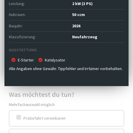
Leistung:
2 kW (3 PS)
Hubraum:
50 ccm
Baujahr:
2026
Klassifizierung:
Neufahrzeug
AUSSTATTUNG
E-Starter
Katalysator
Alle Angaben ohne Gewähr. Tippfehler und Irrtümer vorbehalten.
Was möchtest du tun?
Mehrfachauswahl möglich
Probefahrt vereinbaren