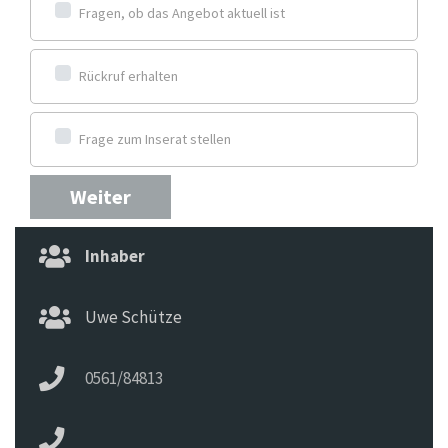
Fragen, ob das Angebot aktuell ist
Rückruf erhalten
Frage zum Inserat stellen
Weiter
Inhaber
Uwe Schütze
0561/84813