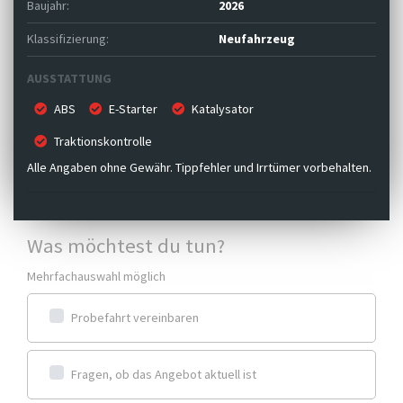
Baujahr:
2026
Klassifizierung:
Neufahrzeug
AUSSTATTUNG
ABS
E-Starter
Katalysator
Traktionskontrolle
Alle Angaben ohne Gewähr. Tippfehler und Irrtümer vorbehalten.
Was möchtest du tun?
Mehrfachauswahl möglich
Probefahrt vereinbaren
Fragen, ob das Angebot aktuell ist