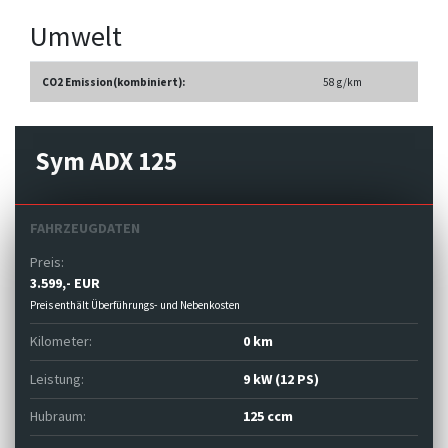
Umwelt
CO2 Emission(kombiniert):
58 g/km
Sym ADX 125
FAHRZEUGDATEN
Preis:
3.599,- EUR
Preis enthält Überführungs- und Nebenkosten
Kilometer:
0 km
Leistung:
9 kW (12 PS)
Hubraum:
125 ccm