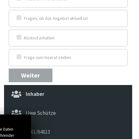
Fragen, ob das Angebot aktuell ist
Rückruf erhalten
Frage zum Inserat stellen
Weiter
Inhaber
Uwe Schütze
se Daten
0561/84813
ührender