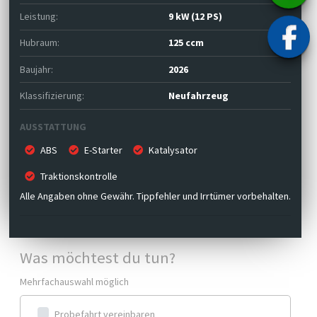
Leistung:
9 kW (12 PS)
Hubraum:
125 ccm
Baujahr:
2026
Klassifizierung:
Neufahrzeug
AUSSTATTUNG
ABS
E-Starter
Katalysator
Traktionskontrolle
Alle Angaben ohne Gewähr. Tippfehler und Irrtümer vorbehalten.
Was möchtest du tun?
Mehrfachauswahl möglich
Probefahrt vereinbaren