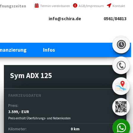
ffnungszeiten
Termin vereinbaren
AGB/Impressum
Kontakt
info@schira.de
0561/84813
inanzierung
Infos
Sym ADX 125
FAHRZEUGDATEN
Preis:
3.599,- EUR
Preis enthält Überführungs- und Nebenkosten
Kilometer:
0 km