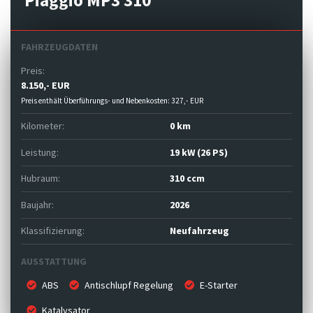
Piaggio MP3 310
FAHRZEUGDATEN
Preis:
8.150,- EUR
Preis enthält Überführungs- und Nebenkosten: 327,- EUR
Kilometer:
0 km
Leistung:
19 kW (26 PS)
Hubraum:
310 ccm
Baujahr:
2026
Klassifizierung:
Neufahrzeug
AUSSTATTUNG
ABS
Antischlupf Regelung
E-Starter
Katalysator