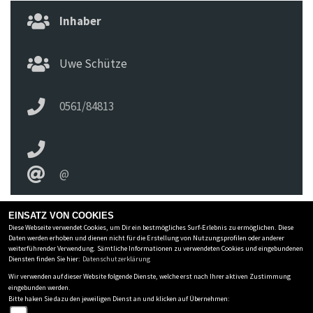
Inhaber
Uwe Schütze
0561/84813
@
EINSATZ VON COOKIES
Diese Webseite verwendet Cookies, um Dir ein bestmögliches Surf-Erlebnis zu ermöglichen. Diese
ZWEIRAD SCHIRA INH. UWE SCHÜTZE E.K.
Daten werden erhoben und dienen nicht für die Erstellung von Nutzungsprofilen oder anderer
weiterführender Verwendung. Sämtliche Informationen zu verwendeten Cookies und eingebundenen
Holländische Str 236
-
34127 Kassel
-
0561/84813
Diensten finden Sie hier:
Datenschutzerklärung
Wir verwenden auf dieser Website folgende Dienste, welche erst nach Ihrer aktiven Zustimmung
Datenschutzbestimmungen
eingebunden werden.
Bitte haken Sie dazu den jeweiligen Dienst an und klicken auf Übernehmen:
Impressum