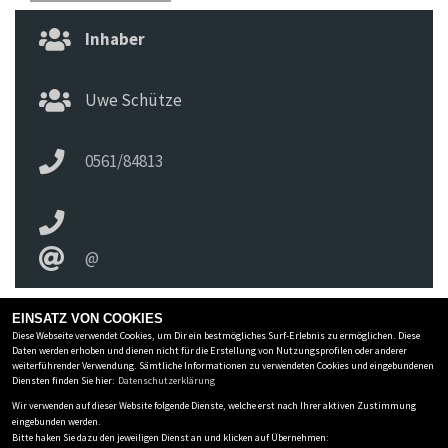
Inhaber
Uwe Schütze
0561/84813
@
EINSATZ VON COOKIES
Diese Webseite verwendet Cookies, um Dir ein bestmögliches Surf-Erlebnis zu ermöglichen. Diese
ZWEIRAD SCHIRA INH. UWE SCHÜTZE E.K.
Daten werden erhoben und dienen nicht für die Erstellung von Nutzungsprofilen oder anderer
weiterführender Verwendung. Sämtliche Informationen zu verwendeten Cookies und eingebundenen
Holländische Str 236
-
34127 Kassel
-
0561/84813
Diensten finden Sie hier:
Datenschutzerklärung
Wir verwenden auf dieser Website folgende Dienste, welche erst nach Ihrer aktiven Zustimmung
Datenschutzbestimmungen
eingebunden werden.
Bitte haken Sie dazu den jeweiligen Dienst an und klicken auf Übernehmen:
Impressum