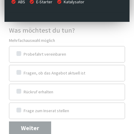
ABS
E-Starter
Katalysator
Was möchtest du tun?
Mehrfachauswahl möglich
Probefahrt vereinbaren
Fragen, ob das Angebot aktuell ist
Rückruf erhalten
Frage zum Inserat stellen
Weiter