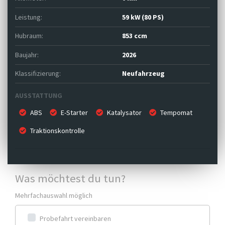
Leistung:
59 kW (80 PS)
Hubraum:
853 ccm
Baujahr:
2026
Klassifizierung:
Neufahrzeug
AUSSTATTUNG
ABS
E-Starter
Katalysator
Tempomat
Traktionskontrolle
Was möchtest du tun?
Mehrfachauswahl möglich
Probefahrt vereinbaren