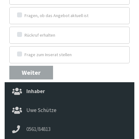
Fragen, ob das Angebot aktuell ist
Rückruf erhalten
Frage zum Inserat stellen
Weiter
Inhaber
Uwe Schütze
0561/84813