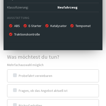
Klassifizierung:
Neufahrzeug
AUSSTATTUNG
ABS
E-Starter
Katalysator
Tempomat
Traktionskontrolle
Was möchtest du tun?
Mehrfachauswahl möglich
Probefahrt vereinbaren
Fragen, ob das Angebot aktuell ist
Rückruf erhalten