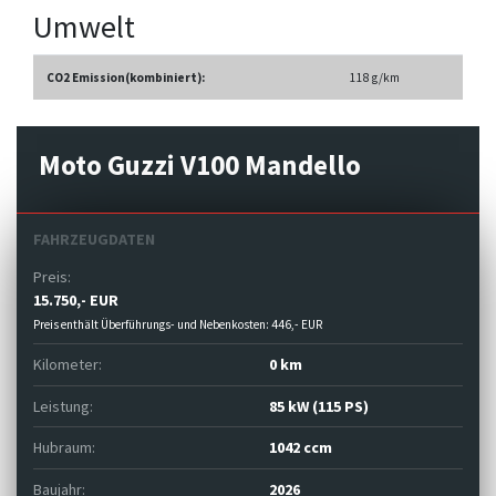
Umwelt
CO2 Emission(kombiniert):
118 g/km
Moto Guzzi V100 Mandello
FAHRZEUGDATEN
Preis:
15.750,- EUR
Preis enthält Überführungs- und Nebenkosten: 446,- EUR
Kilometer:
0 km
Leistung:
85 kW (115 PS)
Hubraum:
1042 ccm
Baujahr:
2026