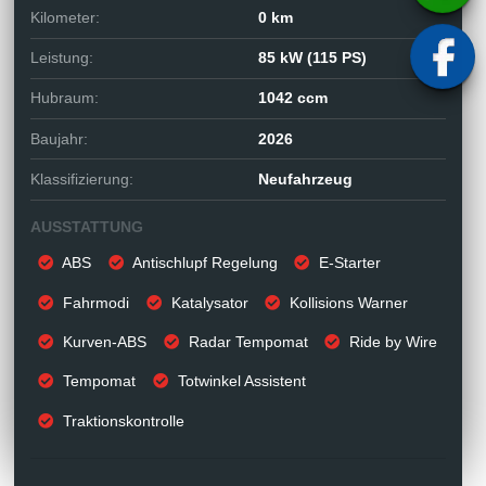
Kilometer:
0 km
Leistung:
85 kW (115 PS)
Hubraum:
1042 ccm
Baujahr:
2026
Klassifizierung:
Neufahrzeug
AUSSTATTUNG
ABS
Antischlupf Regelung
E-Starter
Fahrmodi
Katalysator
Kollisions Warner
Kurven-ABS
Radar Tempomat
Ride by Wire
Tempomat
Totwinkel Assistent
Traktionskontrolle