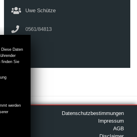
Uwe Schütze
0561/84813
. Diese Daten
führender
@
 finden Sie
mung
timmt werden
serer
Datenschutzbestimmungen
Impressum
AGB
Disclaimer