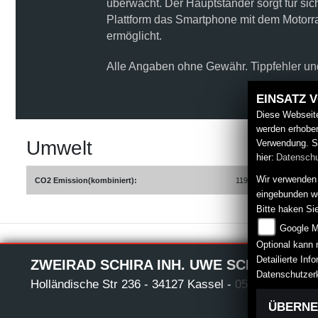
überwacht. Der Hauptständer sorgt für si
Plattform das Smartphone mit dem Motorrad 
ermöglicht.
Alle Angaben ohne Gewähr. Tippfehler und
EINSATZ 
Diese Webseite
werden erhoben
Umwelt
Verwendung. S
hier:
Datenschu
Wir verwenden 
CO2 Emission(kombiniert):
119 g/km
eingebunden w
Bitte haken Si
Google M
Optional kann 
Detailierte In
ZWEIRAD SCHIRA INH. UWE SCHÜTZE E.K
Datenschutzer
Holländische Str 236
-
34127 Kassel
-
0561/84813
ÜBERN