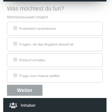
Was möchtest du tun?
Mehrfachauswahl möglich
Probefahrt vereinbaren
Fragen, ob das Angebot aktuell ist
Rückruf erhalten
Frage zum Inserat stellen
Weiter
Inhaber