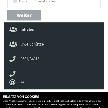
Frage zum Inserat stellen
Weiter
Inhaber
Uwe Schütze
0561/84813
@
EINSATZ VON COOKIES
Diese Webseite verwendet Cookies, um Dir ein bestmögliches Surf-Erlebnis zu ermöglichen. Diese
ZWEIRAD SCHIRA INH. UWE SCHÜTZE E.K.
Daten werden erhoben und dienen nicht für die Erstellung von Nutzungsprofilen oder anderer