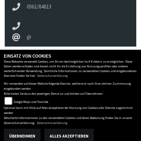
0561/84813
@
EINSATZ VON COOKIES
Diese Webseite verwendet Cookies, um Dir ein bestmögliches Surf-Erlebnis zu ermöglichen. Diese
ZWEIRAD SCHIRA INH. UWE SCHÜTZE E.K.
Daten werden erhoben und dienen nicht für die Erstellung von Nutzungsprofilen oder anderer
weiterführender Verwendung. Sämtliche Informationen zu verwendeten Cookies und eingebundenen
Holländische Str 236
-
34127 Kassel
-
0561/84813
Diensten finden Sie hier:
Datenschutzerklärung
Wir verwenden auf dieser Website folgende Dienste, welche erst nach Ihrer aktiven Zustimmung
Datenschutzbestimmungen
eingebunden werden.
Bitte haken Sie dazu den jeweiligen Dienst an und klicken auf Übernehmen:
Impressum
Google Maps und Youtube
AGB
Optional kann mit Klick auf Alles akzeptieren der Nutzung von Cookies aller Dienste zugestimmt
Disclaimer
werden
powered by 1000PS
Detailierte Informationen zu den verwendeten Cookies und deren Bedeutung finden Sie in unserer
Datenschutzerklärung:
Datenschutzerklärung
ÜBERNEHMEN
ALLES AKZEPTIEREN