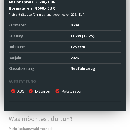
Aktionspreis:
3.500,- EUR
Normalpreis:
4.500,- EUR
Preis enthält Überführungs- und Nebenkosten: 208,- EUR
Kilometer:
0 km
Leistung:
11 kW (15 PS)
Hubraum:
125 ccm
Baujahr:
2026
Klassifizierung:
Neufahrzeug
AUSSTATTUNG
ABS
E-Starter
Katalysator
Was möchtest du tun?
Mehrfachauswahl möglich