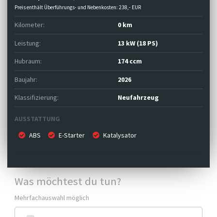
Preis enthält Überführungs- und Nebenkosten: 238,- EUR
Kilometer:
0 km
Leistung:
13 kW (18 PS)
Hubraum:
174 ccm
Baujahr:
2026
Klassifizierung:
Neufahrzeug
AUSSTATTUNG
ABS
E-Starter
Katalysator
Was möchtest du tun?
Mehrfachauswahl möglich