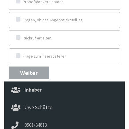
Probefahrt vereinbaren
Fragen, ob das Angebot aktuell ist
Rückruf erhalten
Frage zum Inserat stellen
Weiter
Inhaber
Uwe Schütze
0561/84813