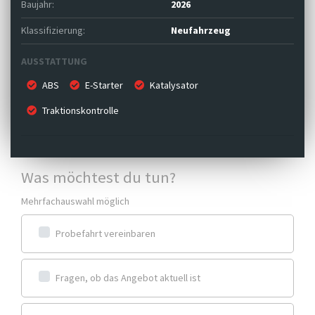
Baujahr:
2026
Klassifizierung:
Neufahrzeug
AUSSTATTUNG
ABS
E-Starter
Katalysator
Traktionskontrolle
Was möchtest du tun?
Mehrfachauswahl möglich
Probefahrt vereinbaren
Fragen, ob das Angebot aktuell ist