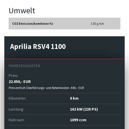
Umwelt
CO2 Emission(kombiniert):
156 g/km
Aprilia RSV4 1100
FAHRZEUGDATEN
Preis:
22.050,- EUR
Preis enthält Überführungs- und Nebenkosten: 446,- EUR
Kilometer:
0 km
Leistung:
162 kW (220 PS)
Hubraum:
1099 ccm