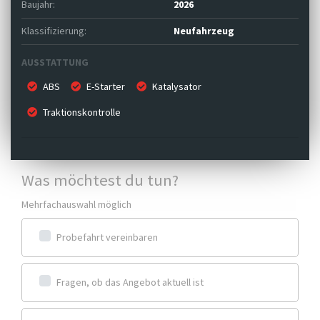
Baujahr:
2026
Klassifizierung:
Neufahrzeug
AUSSTATTUNG
ABS
E-Starter
Katalysator
Traktionskontrolle
Was möchtest du tun?
Mehrfachauswahl möglich
Probefahrt vereinbaren
Fragen, ob das Angebot aktuell ist