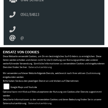
0561/84813
@
EINSATZ VON COOKIES
Diese Webseite verwendet Cookies, um Dir ein bestmögliches Surf-Erlebnis zu ermöglichen. Diese
ZWEIRAD SCHIRA INH. UWE SCHÜTZE E.K.
Daten werden erhoben und dienen nicht für die Erstellung von Nutzungsprofilen oder anderer
weiterführender Verwendung. Sämtliche Informationen zu verwendeten Cookies und eingebundenen
Holländische Str 236
-
34127 Kassel
-
0561/84813
Diensten finden Sie hier:
Datenschutzerklärung
Wir verwenden auf dieser Website folgende Dienste, welche erst nach Ihrer aktiven Zustimmung
Datenschutzbestimmungen
eingebunden werden.
Bitte haken Sie dazu den jeweiligen Dienst an und klicken auf Übernehmen:
Impressum
Google Maps und Youtube
AGB
Optional kann mit Klick auf Alles akzeptieren der Nutzung von Cookies aller Dienste zugestimmt
Disclaimer
werden
Detailierte Informationen zu den verwendeten Cookies und deren Bedeutung finden Sie in unserer
powered by 1000PS
Datenschutzerklärung:
Datenschutzerklärung