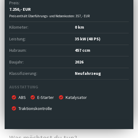
Preis:
7.250,- EUR
Preis enthält Überführungs- und Nebenkosten: 357,- EUR
Kilometer:
0 km
Leistung:
35 kW (48 PS)
Hubraum:
457 ccm
Baujahr:
2026
Klassifizierung:
Neufahrzeug
AUSSTATTUNG
ABS
E-Starter
Katalysator
Traktionskontrolle
Was möchtest du tun?