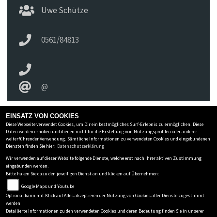
Uwe Schütze
0561/84813
@
EINSATZ VON COOKIES
Diese Webseite verwendet Cookies, um Dir ein bestmögliches Surf-Erlebnis zu ermöglichen. Diese
ZWEIRAD SCHIRA INH. UWE SCHÜTZE E.K.
Daten werden erhoben und dienen nicht für die Erstellung von Nutzungsprofilen oder anderer
weiterführender Verwendung. Sämtliche Informationen zu verwendeten Cookies und eingebundenen
Holländische Str 236
-
34127 Kassel
-
0561/84813
Diensten finden Sie hier:
Datenschutzerklärung
Wir verwenden auf dieser Website folgende Dienste, welche erst nach Ihrer aktiven Zustimmung
Datenschutzbestimmungen
eingebunden werden.
Bitte haken Sie dazu den jeweiligen Dienst an und klicken auf Übernehmen:
Impressum
Google Maps und Youtube
AGB
Optional kann mit Klick auf Alles akzeptieren der Nutzung von Cookies aller Dienste zugestimmt
Disclaimer
werden
powered by 1000PS
Detailierte Informationen zu den verwendeten Cookies und deren Bedeutung finden Sie in unserer