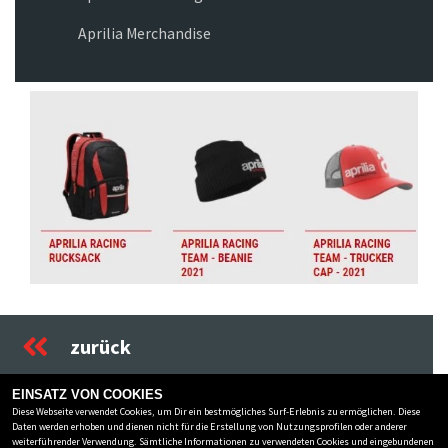
Aprilia Merchandise
Previous
Next
zurück
EINSATZ VON COOKIES
Diese Webseite verwendet Cookies, um Dir ein bestmögliches Surf-Erlebnis zu ermöglichen. Diese
ZWEIRAD SCHIRA INH. UWE SCHÜTZE E.K.
Daten werden erhoben und dienen nicht für die Erstellung von Nutzungsprofilen oder anderer
weiterführender Verwendung. Sämtliche Informationen zu verwendeten Cookies und eingebundenen